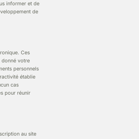
us informer et de
développement de
tronique. Ces
z donné votre
ments personnels
activité établie
ucun cas
s pour réunir
cription au site