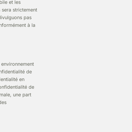
ile et les
 sera strictement
divulguons pas
onformément à la
n environnement
fidentialité de
ntialité en
nfidentialité de
male, une part
 des