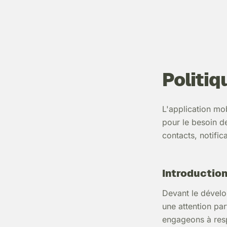
Politiq
L'application mob
pour le besoin d
contacts, notific
Introductio
Devant le dévelo
une attention par
engageons à resp